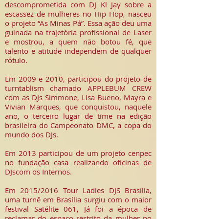
descomprometida com DJ Kl Jay sobre a
escassez de mulheres no Hip Hop, nasceu
o projeto “As Minas Pá”. Essa ação deu uma
guinada na trajetória profissional de Laser
e mostrou, a quem não botou fé, que
talento e atitude independem de qualquer
rótulo.
Em 2009 e 2010, participou do projeto de
turntablism chamado APPLEBUM CREW
com as DJs Simmone, Lisa Bueno, Mayra e
Vivian Marques, que conquistou, naquele
ano, o terceiro lugar de time na edição
brasileira do Campeonato DMC, a copa do
mundo dos DJs.
Em 2013 participou de um projeto cenpec
no fundação casa realizando oficinas de
DJscom os Internos.
Em 2015/2016 Tour Ladies DJS Brasília,
uma turnê em Brasília surgiu com o maior
festival Satélite 061, Já foi a época de
reclamar do espaço restrito da mulher no