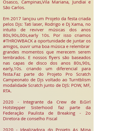
Osasco, Campinas,Vila Mariana, Jundiai e
São Carlos.
Em 2017 lançou um Projeto da festa criada
pelos Djs: Tati laser, Rodrigo e Dj Xama, no
intuito de reviver músicas dos anos
80s,90s,00s,early 10s. Por isso criamos
#THROWBACK a oportunidade de juntar os
amigos, ouvir uma boa música e relembrar
grandes momentos que merecem serem
lembrados. E nossos flyers são baseados
nas capas de disco dos anos 80s,90s,
early,10s. criando um diferencial para
festa.Faz parte do Projeto Pro Scratch
Campeonato de Djs voltado ao Turntblism
modalidade Scratch junto de DJS: POW, MF,
RTA.
2020 - Integrante da Crew de B.Girl
Hotstepper Sisterhood faz parte da
Federação Paulista de Breaking - 2o
Diretora de conselho Fiscal
2020 - Idealizadora do Projeto As Mina