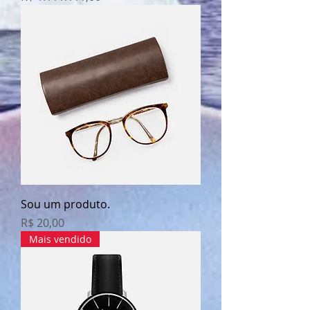
Sou um produto.
Preço
R$ 20,00
Mais vendido