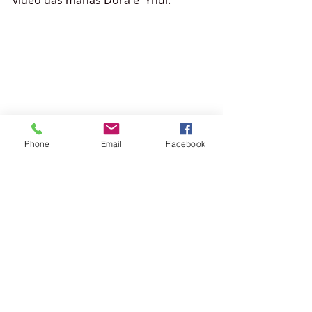
vídeo das manas Dora e  Yndi. 
Phone
Email
Facebook
Todas as conquistas das mulheres no 
skate, só foram possíveis por meio 
de muitos anos de luta, união e 
resistência. Parabéns manas ! Esse 
mundo é nosso! 
Esta história, só está começando e 
que milhares de fadinhas mundo 
afora, possam nos encantar com 
suas manobras arrebatadoras.
Voem! 