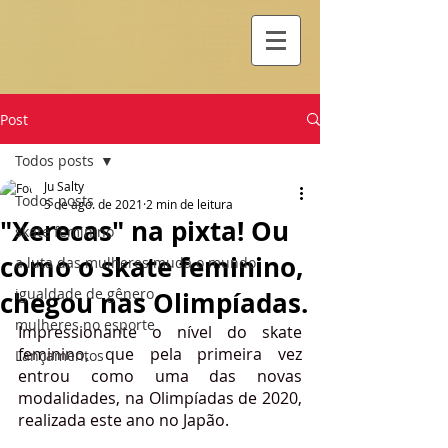
Post
Todos posts
Ju Salty
Todos posts
5 de ago. de 2021
2 min de leitura
"Xerecas" na pixta! Ou
skate feminino
como o skate feminino,
a luta das mulheres muda o mundo
igualdade de gênero
chegou nas Olimpíadas.
mulheres no esporte
Impressionante o nível do skate 
feminino, que pela primeira vez 
Lançamentos
entrou como uma das novas 
modalidades, na Olimpíadas de 2020, 
realizada este ano no Japão.