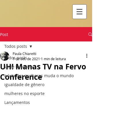
Post
Todos posts
Paula Chiaretti
Todos posts
1 de set. de 2021
1 min de leitura
UH! Manas TV na Fervo
skate feminino
Conference
a luta das mulheres muda o mundo
igualdade de gênero
mulheres no esporte
Lançamentos