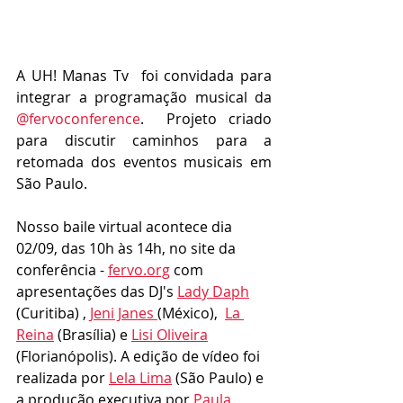
A UH! Manas Tv  foi convidada para 
integrar a programação musical da  
@fervoconference
.  Projeto criado 
para discutir caminhos para a 
retomada dos eventos musicais em 
São Paulo. 
Nosso baile virtual acontece dia 
02/09, das 10h às 14h, no site da 
conferência - 
fervo.org
 com 
apresentações das DJ's 
Lady Daph
(Curitiba) , 
Jeni Janes 
(México),  
La 
Reina
 (Brasília) e 
Lisi Oliveira
(Florianópolis). A edição de vídeo foi 
realizada por 
Lela Lima
 (São Paulo) e 
a produção executiva por 
Paula 