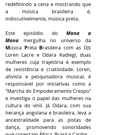
redefinindo a cena e mostrando que 
a música brasileira é, 
indiscutivelmente, música preta.
Este episódio do 
Mana a 
Mana
 mergulha no universo da 
M
úsica 
P
reta 
B
rasileira com as DJs 
Loren Lacre e Odara Kadiegi, duas 
mulheres cuja trajetória é exemplo 
de resistência e criatividade. Loren, 
ativista e pesquisadora musical, é 
responsável por iniciativas como a 
"Marcha do Empoderamento Crespo" 
e investiga o papel das mulheres na 
cultura do vinil. Já Odara, com sua 
herança angolana e brasileira, leva a 
ancestralidade para as pistas de 
dança, promovendo sonoridades 
que conectam África, Brasil e Caribe.