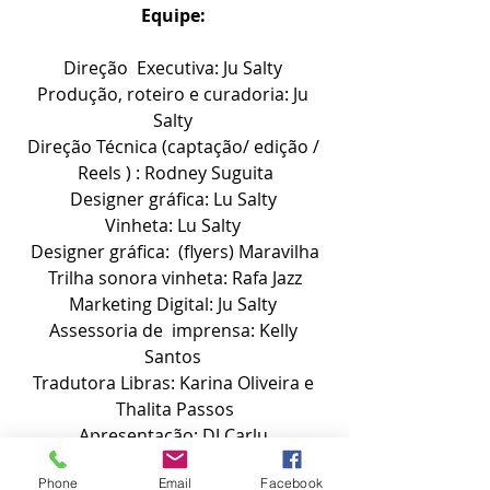
Equipe: 
Direção  Executiva: Ju Salty 
Produção, roteiro e curadoria: Ju 
Salty 
Direção Técnica (captação/ edição / 
Reels ) : Rodney Suguita
Designer gráfica: Lu Salty 
Vinheta: Lu Salty 
Designer gráfica:  (flyers) Maravilha
 Trilha sonora vinheta: Rafa Jazz 
Marketing Digital: Ju Salty 
Assessoria de  imprensa: Kelly 
Santos 
Tradutora Libras: Karina Oliveira e 
Thalita Passos
Apresentação: DJ Carlu 
Phone
Email
Facebook
Agradecimentos: o Governo do 