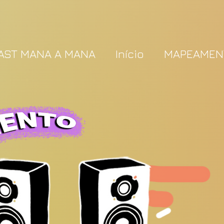
AST MANA A MANA
Início
MAPEAMEN