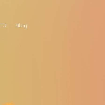
TO
Blog