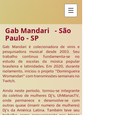
Gab Mandari - São
Paulo - SP
Gab Mandari é colecionadora de vinis e
pesquisadora musical desde 2003. Seu
trabalho continuo fundamenta-se no
estudo de escolas da música popular
brasileira e latinidades. Em 2020, durante
isolamento, iniciou o projeto "Domingueira
Womandari" com transmissões semanais no
Twitch.
Ainda neste período, tornou-se integrante
do coletivo de mulheres Dj's, UhManasTV,
onde permanece e desenvolve-se com
outras quase (inserir numero de mulheres)
Dj's da América Latina. Também teve seu
trabalho como percussionista nos blocos